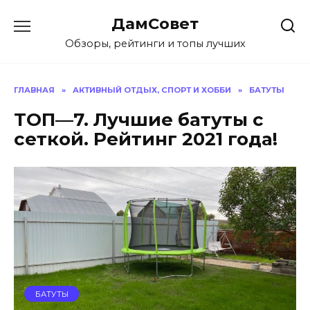
Перейти
ДамСовет
к
содержанию
Обзоры, рейтинги и топы лучших
ГЛАВНАЯ
»
АКТИВНЫЙ ОТДЫХ, СПОРТ И ХОББИ
»
БАТУТЫ
ТОП—7. Лучшие батуты с
сеткой. Рейтинг 2021 года!
БАТУТЫ