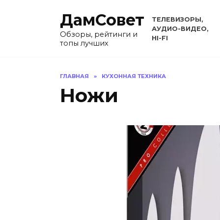
Перейти
ДамСовет
к
ТЕЛЕВИЗОРЫ,
содержанию
АУДИО-ВИДЕО,
Обзоры, рейтинги и
HI-FI
топы лучших
ГЛАВНАЯ
»
КУХОННАЯ ТЕХНИКА
Ножи