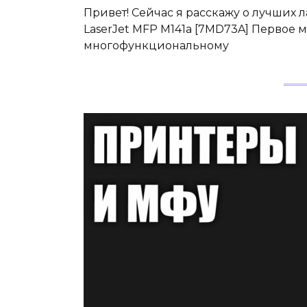
Привет! Сейчас я расскажу о лучших 
LaserJet MFP M141a [7MD73A] Первое м
многофункциональному