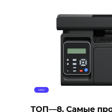
МФУ
ТОП—8. Самые пр