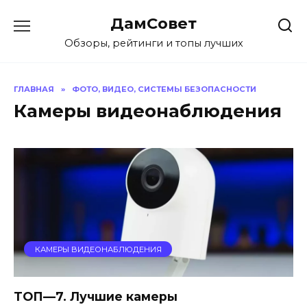
Перейти
ДамСовет
к
содержанию
Обзоры, рейтинги и топы лучших
ГЛАВНАЯ
»
ФОТО, ВИДЕО, СИСТЕМЫ БЕЗОПАСНОСТИ
Камеры видеонаблюдения
КАМЕРЫ ВИДЕОНАБЛЮДЕНИЯ
ТОП—7. Лучшие камеры