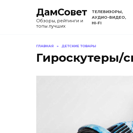
Перейти
ДамСовет
к
ТЕЛЕВИЗОРЫ,
содержанию
АУДИО-ВИДЕО,
Обзоры, рейтинги и
HI-FI
топы лучших
ГЛАВНАЯ
»
ДЕТСКИЕ ТОВАРЫ
Гироскутеры/с