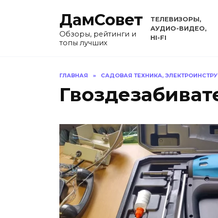
Перейти
ДамСовет
к
ТЕЛЕВИЗОРЫ,
содержанию
АУДИО-ВИДЕО,
Обзоры, рейтинги и
HI-FI
топы лучших
ГЛАВНАЯ
»
САДОВАЯ ТЕХНИКА, ЭЛЕКТРОИНСТР
Гвоздезабиват