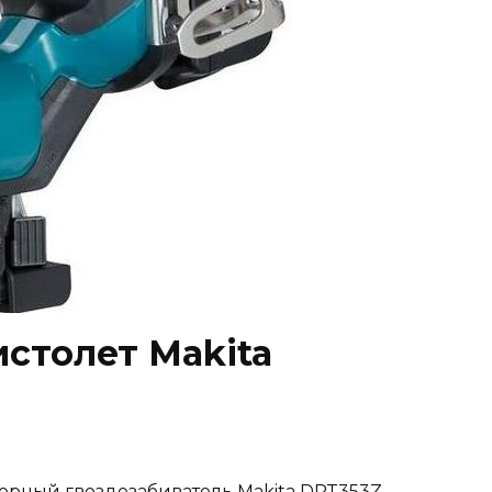
столет Makita
орный гвоздезабиватель Makita DPT353Z.