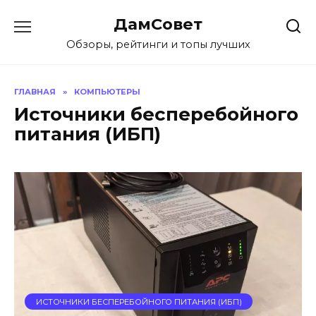
Перейти
ДамСовет
к
содержанию
Обзоры, рейтинги и топы лучших
ГЛАВНАЯ
»
КОМПЬЮТЕРЫ
Источники бесперебойного
питания (ИБП)
ИСТОЧНИКИ БЕСПЕРЕБОЙНОГО ПИТАНИЯ (ИБП)