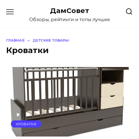
Перейти
ДамСовет
к
содержанию
Обзоры, рейтинги и топы лучших
ГЛАВНАЯ
»
ДЕТСКИЕ ТОВАРЫ
Кроватки
КРОВАТКИ