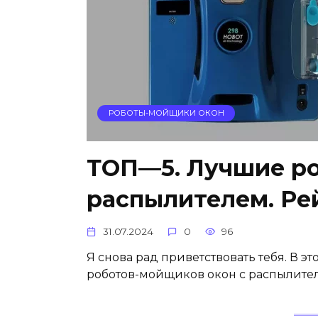
РОБОТЫ-МОЙЩИКИ ОКОН
ТОП—5. Лучшие р
распылителем. Рей
31.07.2024
0
96
Я снова рад приветствовать тебя. В э
роботов-мойщиков окон с распылителе