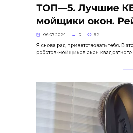
ТОП—5. Лучшие К
мойщики окон. Рей
06.07.2024
0
92
Я снова рад приветствовать тебя. В э
роботов-мойщиков окон квадратного ти