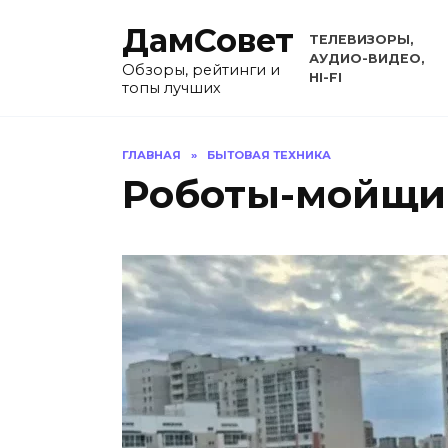
Перейти
ДамСовет
к
ТЕЛЕВИЗОРЫ,
содержанию
АУДИО-ВИДЕО,
Обзоры, рейтинги и
HI-FI
топы лучших
ГЛАВНАЯ
»
БЫТОВАЯ ТЕХНИКА
Роботы-мойщи