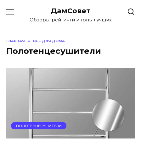
Перейти
ДамСовет
к
содержанию
Обзоры, рейтинги и топы лучших
ГЛАВНАЯ
»
ВСЕ ДЛЯ ДОМА
Полотенцесушители
ПОЛОТЕНЦЕСУШИТЕЛИ