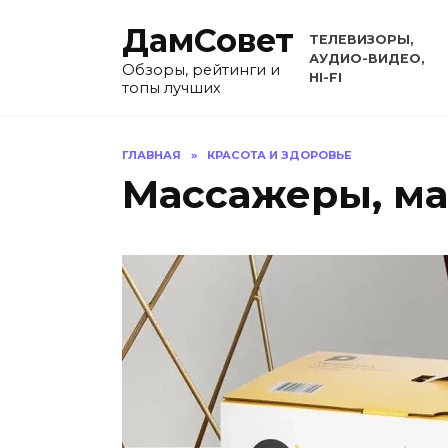
Перейти
ДамСовет
к
ТЕЛЕВИЗОРЫ,
содержанию
АУДИО-ВИДЕО,
Обзоры, рейтинги и
HI-FI
топы лучших
ГЛАВНАЯ
»
КРАСОТА И ЗДОРОВЬЕ
Массажеры, ма