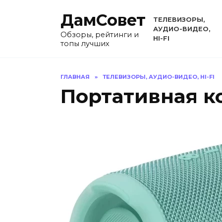
Перейти
ДамСовет
к
ТЕЛЕВИЗОРЫ,
содержанию
АУДИО-ВИДЕО,
Обзоры, рейтинги и
HI-FI
топы лучших
ГЛАВНАЯ
»
ТЕЛЕВИЗОРЫ, АУДИО-ВИДЕО, HI-FI
Портативная к