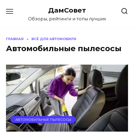
Перейти
ДамСовет
к
содержанию
Обзоры, рейтинги и топы лучших
ГЛАВНАЯ
»
ВСЁ ДЛЯ АВТОМОБИЛЯ
Автомобильные пылесосы
АВТОМОБИЛЬНЫЕ ПЫЛЕСОСЫ