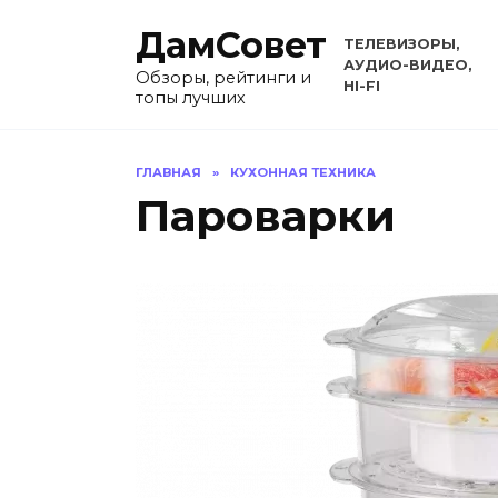
Перейти
ДамСовет
к
ТЕЛЕВИЗОРЫ,
содержанию
АУДИО-ВИДЕО,
Обзоры, рейтинги и
HI-FI
топы лучших
ГЛАВНАЯ
»
КУХОННАЯ ТЕХНИКА
Пароварки