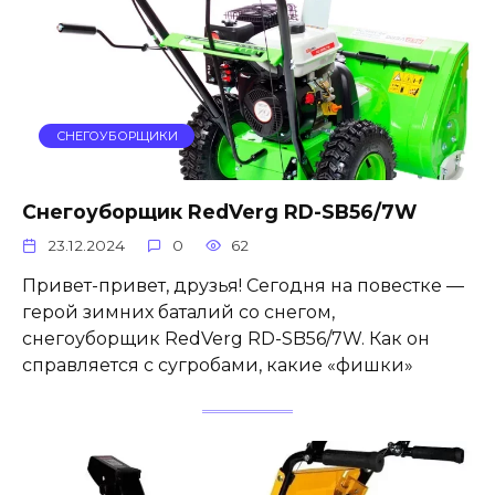
СНЕГОУБОРЩИКИ
Снегоуборщик RedVerg RD-SB56/7W
23.12.2024
0
62
Привет-привет, друзья! Сегодня на повестке —
герой зимних баталий со снегом,
снегоуборщик RedVerg RD-SB56/7W. Как он
справляется с сугробами, какие «фишки»