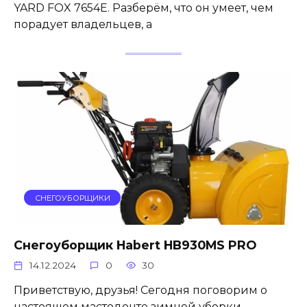
YARD FOX 7654E. Разберём, что он умеет, чем
порадует владельцев, а
СНЕГОУБОРЩИКИ
Снегоуборщик Habert HB930MS PRO
14.12.2024
0
30
Приветствую, друзья! Сегодня поговорим о
настоящем мастодонте зимней уборки –