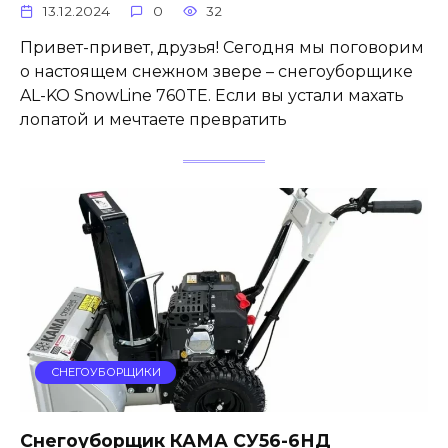
13.12.2024
0
32
Привет-привет, друзья! Сегодня мы поговорим
о настоящем снежном звере – снегоуборщике
AL-KO SnowLine 760TE. Если вы устали махать
лопатой и мечтаете превратить
СНЕГОУБОРЩИКИ
Снегоуборщик КАМА СУ56-6НД