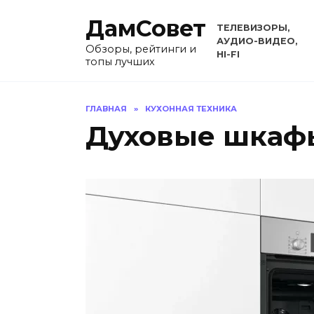
Перейти
ДамСовет
к
ТЕЛЕВИЗОРЫ,
содержанию
АУДИО-ВИДЕО,
Обзоры, рейтинги и
HI-FI
топы лучших
ГЛАВНАЯ
»
КУХОННАЯ ТЕХНИКА
Духовые шкаф