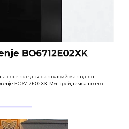
enje BO6712E02XK
с на повестке дня настоящий мастодонт
renje BO6712E02XK. Мы пройдёмся по его