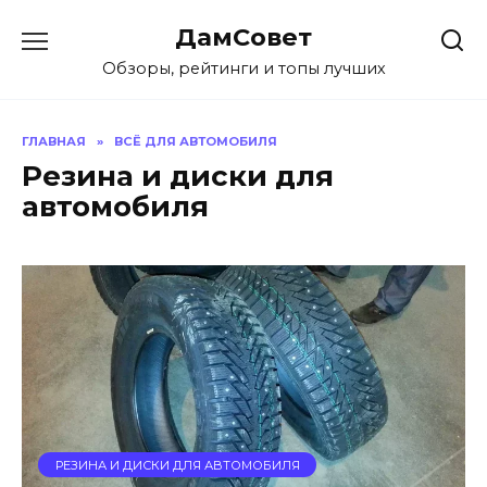
Перейти
ДамСовет
к
содержанию
Обзоры, рейтинги и топы лучших
ГЛАВНАЯ
»
ВСЁ ДЛЯ АВТОМОБИЛЯ
Резина и диски для
автомобиля
РЕЗИНА И ДИСКИ ДЛЯ АВТОМОБИЛЯ