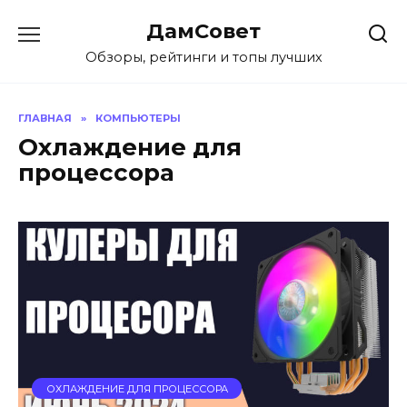
Перейти
ДамСовет
к
содержанию
Обзоры, рейтинги и топы лучших
ГЛАВНАЯ
»
КОМПЬЮТЕРЫ
Охлаждение для
процессора
ОХЛАЖДЕНИЕ ДЛЯ ПРОЦЕССОРА