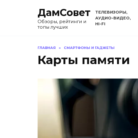
Перейти
ДамСовет
к
ТЕЛЕВИЗОРЫ,
содержанию
АУДИО-ВИДЕО,
Обзоры, рейтинги и
HI-FI
топы лучших
ГЛАВНАЯ
»
СМАРТФОНЫ И ГАДЖЕТЫ
Карты памяти