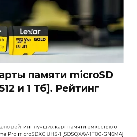
арты памяти microSD
, 512 и 1 Тб]. Рейтинг
авлю рейтинг лучших карт памяти емкостью от
treme Pro microSDXC UHS-1 [SDSQXAV-1T00-GN6MA]