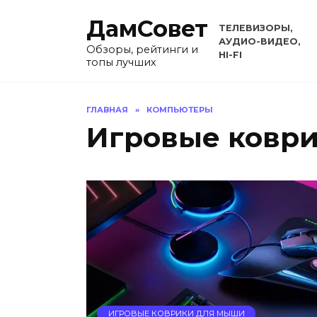
Перейти
ДамСовет
к
ТЕЛЕВИЗОРЫ,
содержанию
АУДИО-ВИДЕО,
Обзоры, рейтинги и
HI-FI
топы лучших
ГЛАВНАЯ
»
КОМПЬЮТЕРЫ
Игровые ковр
ИГРОВЫЕ КОВРИКИ ДЛЯ МЫШИ