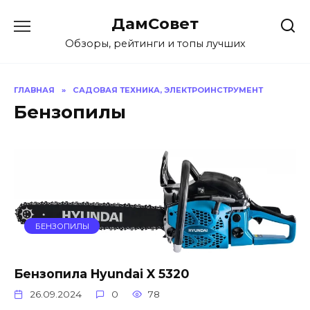
Перейти
ДамСовет
к
содержанию
Обзоры, рейтинги и топы лучших
ГЛАВНАЯ
»
САДОВАЯ ТЕХНИКА, ЭЛЕКТРОИНСТРУМЕНТ
Бензопилы
БЕНЗОПИЛЫ
Бензопила Hyundai X 5320
26.09.2024
0
78