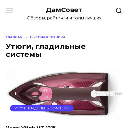
Перейти
ДамСовет
к
содержанию
Обзоры, рейтинги и топы лучших
ГЛАВНАЯ
»
БЫТОВАЯ ТЕХНИКА
Утюги, гладильные
системы
УТЮГИ, ГЛАДИЛЬНЫЕ СИСТЕМЫ
Утюг Vitek VT-1215