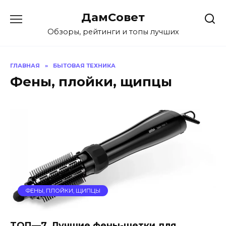
Перейти
ДамСовет
к
содержанию
Обзоры, рейтинги и топы лучших
ГЛАВНАЯ
»
БЫТОВАЯ ТЕХНИКА
Фены, плойки, щипцы
ФЕНЫ, ПЛОЙКИ, ЩИПЦЫ
ТОП—7. Лучшие фены-щетки для