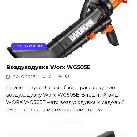
ВОЗДУХОВКИ
Воздуходувка Worx WG505E
20.10.2023
0
99
Приветствую. В этом обзоре расскажу про
воздуходувку Worx WG505E. Внешний вид
WORX WG505E – это воздуходувка и садовый
пылесос в одном компактном корпусе.