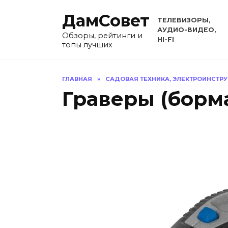
Перейти
ДамСовет
к
ТЕЛЕВИЗОРЫ,
содержанию
АУДИО-ВИДЕО,
Обзоры, рейтинги и
HI-FI
топы лучших
ГЛАВНАЯ
»
САДОВАЯ ТЕХНИКА, ЭЛЕКТРОИНСТР
Граверы (бор