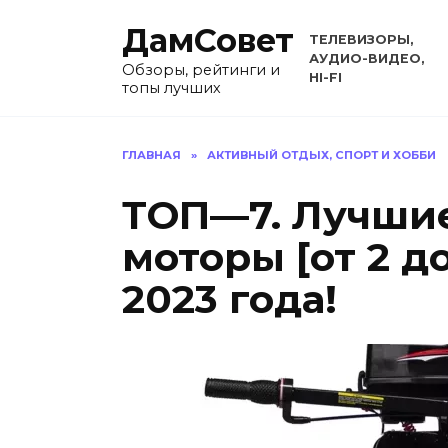
Перейти
ДамСовет
к
ТЕЛЕВИЗОРЫ,
содержанию
АУДИО-ВИДЕО,
Обзоры, рейтинги и
HI-FI
топы лучших
ГЛАВНАЯ
»
АКТИВНЫЙ ОТДЫХ, СПОРТ И ХОББИ
ТОП—7. Лучши
моторы [от 2 до
2023 года!