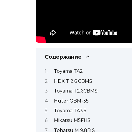
Содержание
Toyama TA2
HDX T 2.6 CBMS
Toyama T2.6CBMS
Huter GBM-35
Toyama TA3.5
Mikatsu M5FHS
Tohatsu M 9.8B S