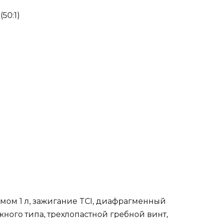
50:1)
мом 1 л, зажигание TCI, диафрагменный
ного типа, трехлопастной гребной винт,