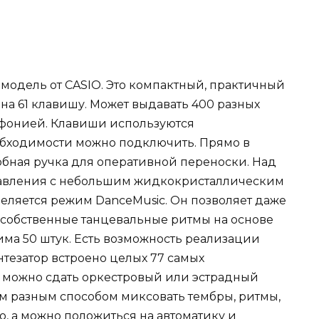
 модель от CASIO. Это компактный, практичный
на 61 клавишу. Может выдавать 400 разных
ифонией. Клавиши используются
обходимости можно подключить. Прямо в
обная ручка для оперативной переноски. Над
авления с небольшим жидкокристаллическим
еляется режим DanceMusic. Он позволяет даже
 собственные танцевальные ритмы на основе
има 50 штук. Есть возможность реализации
нтезатор встроено целых 77 самых
 можно сдать оркестровый или эстрадный
м разным способом миксовать тембры, ритмы,
о, а можно положиться на автоматику и