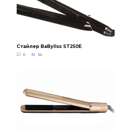
Стайлер BaByliss ST250E
0
54