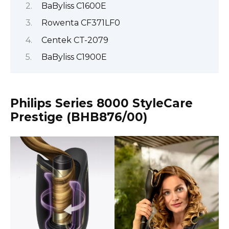
BaByliss C1600E
Rowenta CF371LF0
Centek CT-2079
BaByliss C1900E
Philips Series 8000 StyleCare
Prestige (BHB876/00)