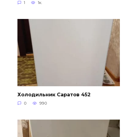
1
1к.
Холодильник Саратов 452
0
990