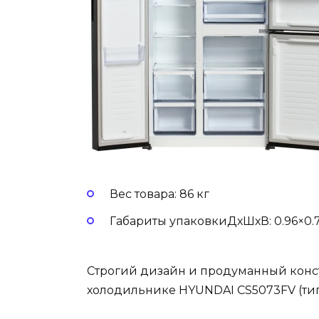
Вес товара: 86 кг
Габариты упаковкиДхШхВ: 0.96×0.7
Строгий дизайн и продуманный конс
холодильнике HYUNDAI CS5073FV (тип 