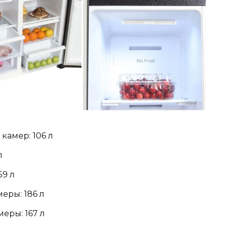
амер: 106 л
л
59 л
еры: 186 л
еры: 167 л