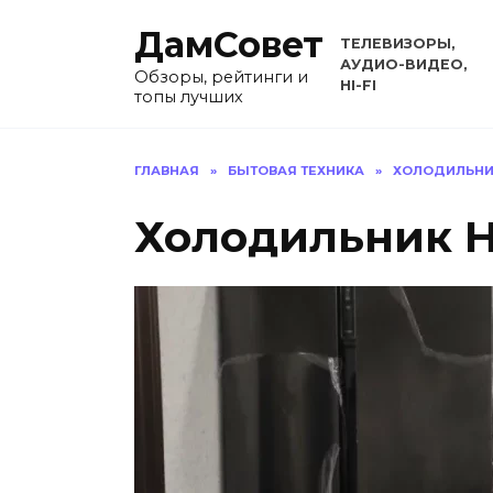
Перейти
ДамСовет
к
ТЕЛЕВИЗОРЫ,
содержанию
АУДИО-ВИДЕО,
Обзоры, рейтинги и
HI-FI
топы лучших
ГЛАВНАЯ
»
БЫТОВАЯ ТЕХНИКА
»
ХОЛОДИЛЬНИ
Холодильник H