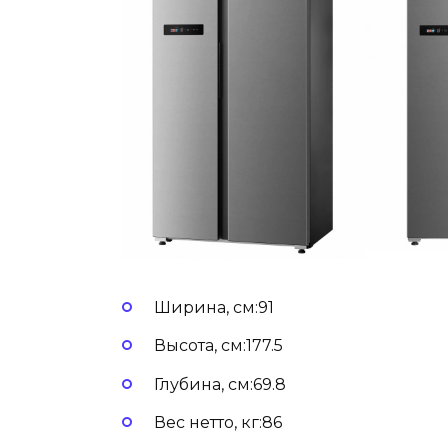
Ширина, см:91
Высота, см:177.5
Глубина, см:69.8
Вес нетто, кг:86