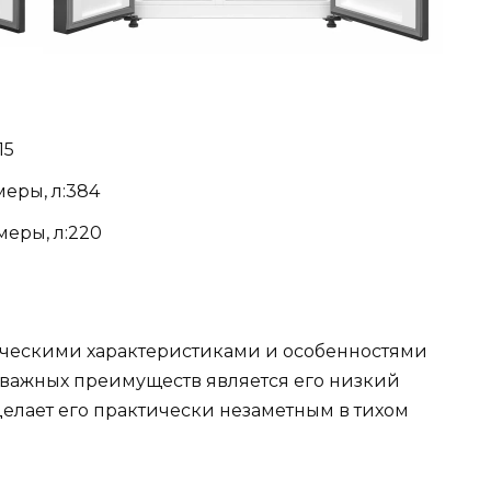
15
еры, л:384
еры, л:220
ическими характеристиками и особенностями
 важных преимуществ является его низкий
 делает его практически незаметным в тихом