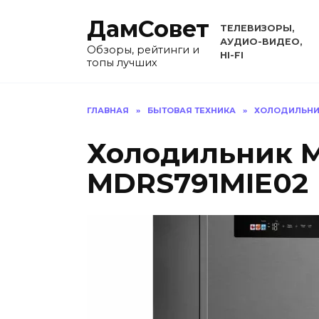
Перейти
ДамСовет
к
ТЕЛЕВИЗОРЫ,
содержанию
АУДИО-ВИДЕО,
Обзоры, рейтинги и
HI-FI
топы лучших
ГЛАВНАЯ
»
БЫТОВАЯ ТЕХНИКА
»
ХОЛОДИЛЬНИ
Холодильник M
MDRS791MIE02