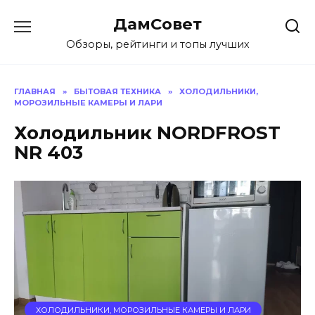
Перейти
ДамСовет
к
содержанию
Обзоры, рейтинги и топы лучших
ГЛАВНАЯ
»
БЫТОВАЯ ТЕХНИКА
»
ХОЛОДИЛЬНИКИ,
МОРОЗИЛЬНЫЕ КАМЕРЫ И ЛАРИ
Холодильник NORDFROST
NR 403
ХОЛОДИЛЬНИКИ, МОРОЗИЛЬНЫЕ КАМЕРЫ И ЛАРИ