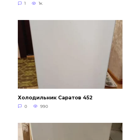
1
1к.
Холодильник Саратов 452
0
990