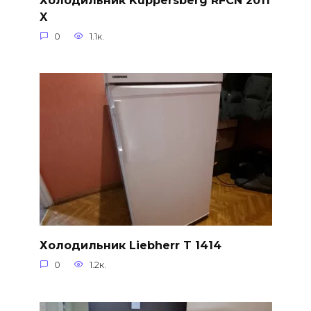
X
0
1.1к.
Холодильник Liebherr T 1414
0
1.2к.