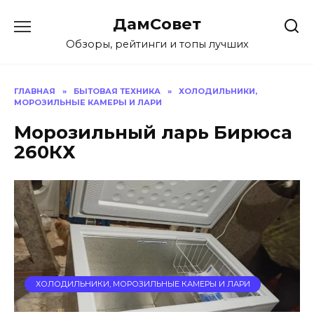
Перейти
ДамСовет
к
содержанию
Обзоры, рейтинги и топы лучших
ГЛАВНАЯ
»
БЫТОВАЯ ТЕХНИКА
»
ХОЛОДИЛЬНИКИ,
МОРОЗИЛЬНЫЕ КАМЕРЫ И ЛАРИ
Морозильный ларь Бирюса
260КХ
ХОЛОДИЛЬНИКИ, МОРОЗИЛЬНЫЕ КАМЕРЫ И ЛАРИ