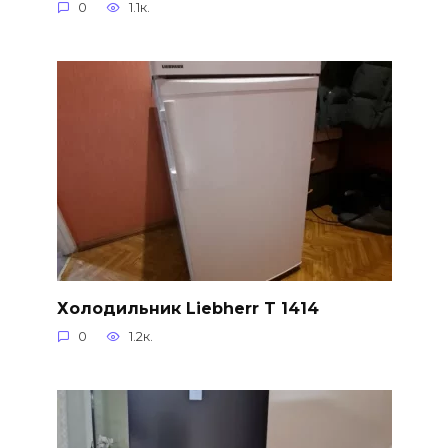
0
1.1к.
Холодильник Liebherr T 1414
0
1.2к.