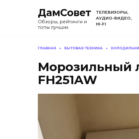
Перейти
ДамСовет
к
ТЕЛЕВИЗОРЫ,
содержанию
АУДИО-ВИДЕО,
Обзоры, рейтинги и
HI-FI
топы лучших
ГЛАВНАЯ
»
БЫТОВАЯ ТЕХНИКА
»
ХОЛОДИЛЬНИ
Морозильный л
FH251AW