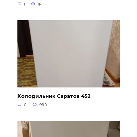
1
1к.
Холодильник Саратов 452
0
990