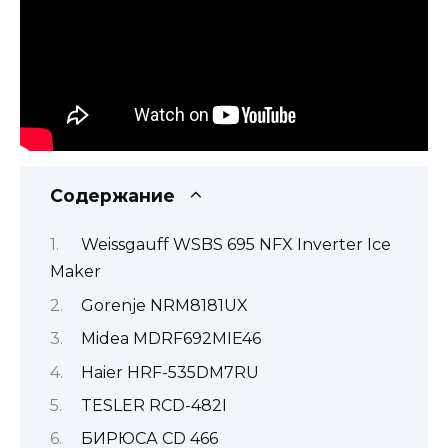
Содержание
Weissgauff WSBS 695 NFX Inverter Ice
Maker
Gorenje NRM8181UX
Midea MDRF692MIE46
Haier HRF-535DM7RU
TESLER RCD-482I
БИРЮСА CD 466