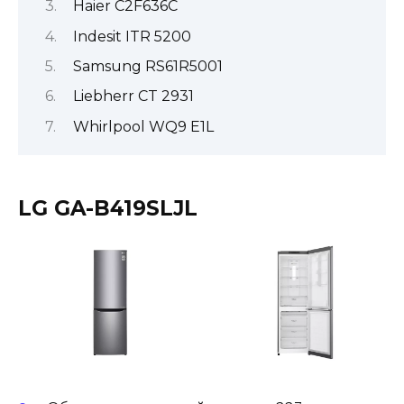
Haier C2F636C
Indesit ITR 5200
Samsung RS61R5001
Liebherr CT 2931
Whirlpool WQ9 E1L
LG GA-B419SLJL