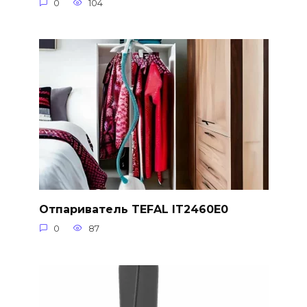
0
104
Отпариватель TEFAL IT2460E0
0
87