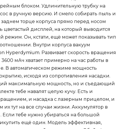
тарейным блоком. Удлинительную трубку на
сос в ручную версию. И смело собирать пыль и
а заднем торце корпуса прямо перед носом
ть цветастый дисплей, на который выводится
й режим. Он, кстати, ещё может показывать тип
оотношении. Внутри корпуса вакуум
on Hyperdymium. Развивает скорость вращения
 3600 мАч хватает примерно на час работы в
. В автоматическом режиме мощность
покрытию, исходя из сопротивления насадки.
щий максимальную мощность, но и съедающий
лекте тебе навалят целую кучу. Есть и
ращением, и насадка с лазерным прицелом, и
 их тут на все случаи жизни. Аккумулятор в
н. Если тебе нужно убираться на большой
икупить ещё один. Модель эффективная,