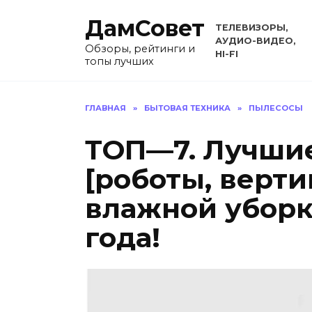
Перейти
ДамСовет
к
ТЕЛЕВИЗОРЫ,
содержанию
АУДИО-ВИДЕО,
Обзоры, рейтинги и
HI-FI
топы лучших
ГЛАВНАЯ
»
БЫТОВАЯ ТЕХНИКА
»
ПЫЛЕСОСЫ
ТОП—7. Лучши
[роботы, верти
влажной уборк
года!