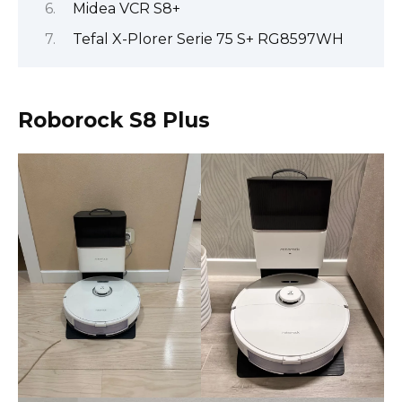
Midea VCR S8+
Tefal X-Plorer Serie 75 S+ RG8597WH
Roborock S8 Plus