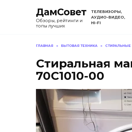
Перейти
ДамСовет
к
ТЕЛЕВИЗОРЫ,
содержанию
АУДИО-ВИДЕО,
Обзоры, рейтинги и
HI-FI
топы лучших
ГЛАВНАЯ
»
БЫТОВАЯ ТЕХНИКА
»
СТИРАЛЬНЫЕ
Стиральная м
70С1010-00