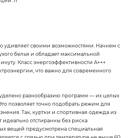
ий :11
о удивляет своими возможностями. Начнем с
 сухого белья и обладает максимальной
минуту. Класс энергоэффективности A+++
троэнергии, что важно для современного
уделено разнообразию программ — их целых
 Это позволяет точно подобрать режим для
знения. Так, куртки и спортивная одежда из
 идеально отстиранны без риска
ых вещей предусмотрена специальная
ляется с грязью при температуре не выше 60