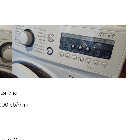
я :7 кг
000 об/мин