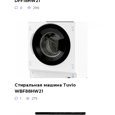
DFF18HW21
0
296
Стиральная машина Tuvio
WBF88HW21
1
275