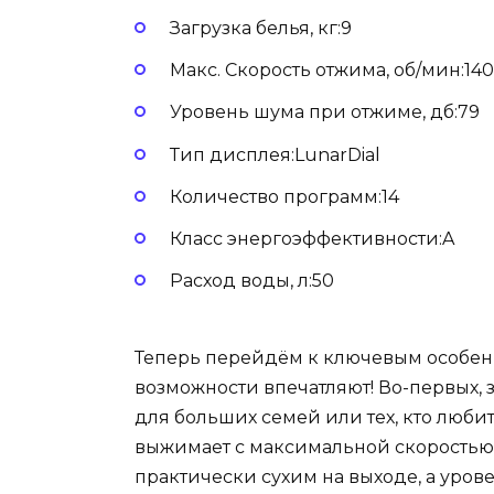
Загрузка белья, кг:9
Макс. Скорость отжима, об/мин:14
Уровень шума при отжиме, дб:79
Тип дисплея:LunarDial
Количество программ:14
Класс энергоэффективности:A
Расход воды, л:50
Теперь перейдём к ключевым особе
возможности впечатляют! Во-первых, з
для больших семей или тех, кто люби
выжимает с максимальной скоростью в 
практически сухим на выходе, а уров