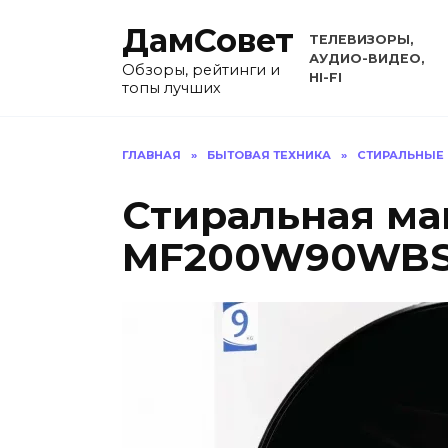
Перейти
ДамСовет
к
ТЕЛЕВИЗОРЫ,
содержанию
АУДИО-ВИДЕО,
Обзоры, рейтинги и
HI-FI
топы лучших
ГЛАВНАЯ
»
БЫТОВАЯ ТЕХНИКА
»
СТИРАЛЬНЫЕ
Стиральная ма
MF200W90WBS