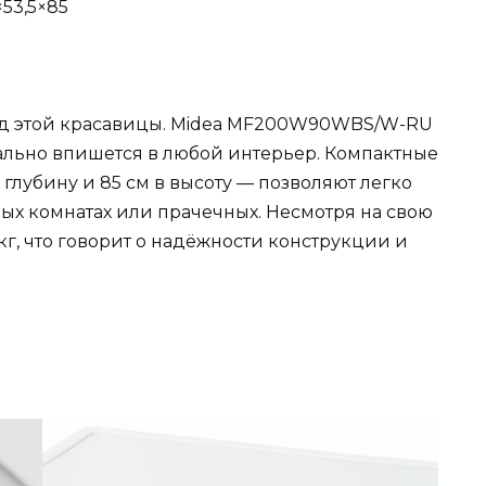
×53,5×85
ид этой красавицы. Midea MF200W90WBS/W-RU
ально впишется в любой интерьер. Компактные
в глубину и 85 см в высоту — позволяют легко
ых комнатах или прачечных. Несмотря на свою
кг, что говорит о надёжности конструкции и