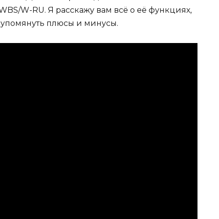
S/W-RU. Я расскажу вам всё о её функциях,
у упомянуть плюсы и минусы.