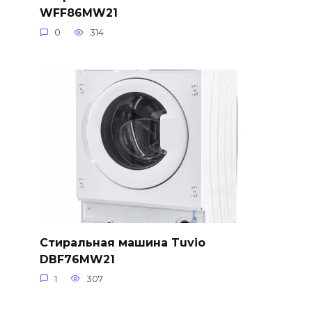
WFF86MW21
0
314
Стиральная машина Tuvio
DBF76MW21
1
307