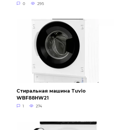
0
295
Стиральная машина Tuvio
WBF88HW21
1
274