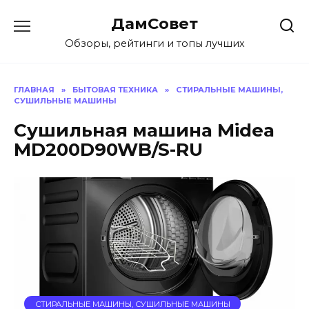
Перейти
ДамСовет
к
содержанию
Обзоры, рейтинги и топы лучших
ГЛАВНАЯ
»
БЫТОВАЯ ТЕХНИКА
»
СТИРАЛЬНЫЕ МАШИНЫ,
СУШИЛЬНЫЕ МАШИНЫ
Сушильная машина Midea
MD200D90WB/S-RU
СТИРАЛЬНЫЕ МАШИНЫ, СУШИЛЬНЫЕ МАШИНЫ