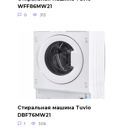
WFF86MW21
0
313
Стиральная машина Tuvio
DBF76MW21
1
306