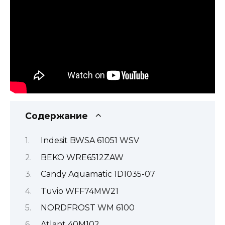
Содержание
Indesit BWSA 61051 WSV
BEKO WRE6512ZAW
Candy Aquamatic 1D1035-07
Tuvio WFF74MW21
NORDFROST WM 6100
Atlant 40М102