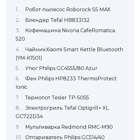
Робот-пылесос Roborock S5 MAX
Блендер Tefal HB833132
Кофемашина Nivona CafeRomatica
520
ЧайникXiaomi Smart Kettle Bluetooth
(YM-K1501)
Утюг Philips GC4555/80 Azur
Фен Philips HP8233 ThermoProtect
Ionic
Термопот Tesler TP-5055
Электрогриль Tefal Optigrill+ XL
GC722D34
Мультиварка Redmond RMC-M90
Отпариватель Philips GC514/40